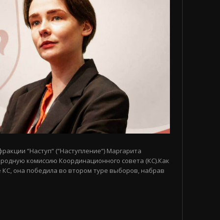
 фракции “Наступ“ (“Наступление“) Маргарита
родную комиссию Координационного совета (КС).Как
 КС, она победила во втором туре выборов, набрав