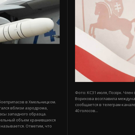
Фото: КС31 июля, Позірк. Член
Ворихова возглавила междуна
боеприпасов в Хмельницком.
сообщается в телеграм-канале
гался вблизи аэродрома,
40 голосов...
асы западного образца.
тельный объем хранившихся
 называется. Отметим, что