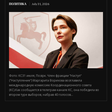
ПОЛИТИКА
July 31, 2026
Фото: КС31 июля, Позірк. Член фракции “Наступ“
(“Наступление“) Маргарита Ворихова возглавила
международную комиссию Координационного совета
(КС).Как сообщается в телеграм-канале КС, она победила во
втором туре выборов, набрав 40 голосов...