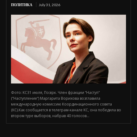
ПОЛИТИКА
July 31, 2026
Фото: КС31 июля, Позірк. Член фракции “Наступ“
(“Наступление“) Маргарита Ворихова возглавила
международную комиссию Координационного совета
(КС).Как сообщается в телеграм-канале КС, она победила во
втором туре выборов, набрав 40 голосов...