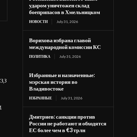
ударом уничтожен склад
боеприпасов в Хмельницком
НОВОСТИ
July 31, 2026
Ворихова избрана главой
международной комиссии КС
ПОЛИТИКА
July 31, 2026
Избранные и назначенные:
3,3
мэрская история во
Владивостоке
ИЗБРАННЫЕ
July 31, 2026
M
Дмитриев: санкции против
России не работают и обходятся
ЕС более чем в €3 трлн