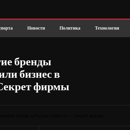
спорта
Новости
Политика
Технология
гие бренды
ли бизнес в
 Секрет фирмы