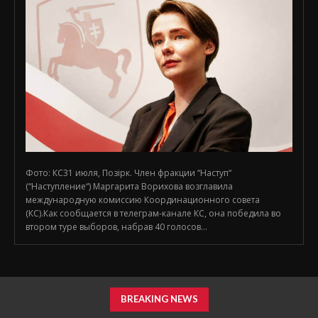
Фото: КС31 июля, Позірк. Член фракции “Наступ“
(“Наступление“) Маргарита Ворихова возглавила
международную комиссию Координационного совета
(КС).Как сообщается в телеграм-канале КС, она победила во
втором туре выборов, набрав 40 голосов...
BREAKING NEWS