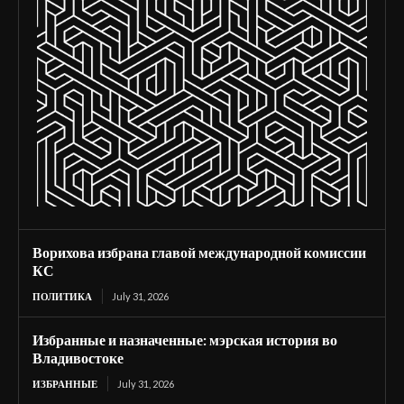
Ворихова избрана главой международной комиссии
КС
ПОЛИТИКА
July 31, 2026
Избранные и назначенные: мэрская история во
Владивостоке
ИЗБРАННЫЕ
July 31, 2026