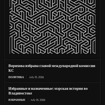
Ворихова избрана главой международной комиссии
КС
ПОЛИТИКА
July 31, 2026
Избранные и назначенные: мэрская история во
Владивостоке
ИЗБРАННЫЕ
July 31, 2026