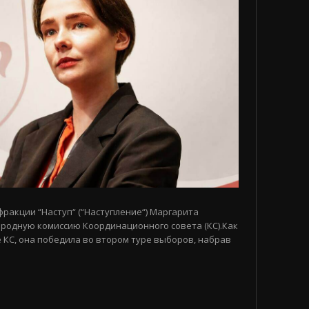
 фракции “Наступ“ (“Наступление“) Маргарита
родную комиссию Координационного совета (КС).Как
 КС, она победила во втором туре выборов, набрав