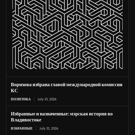
Ворихова избрана главой международной комиссии
КС
ПОЛИТИКА
July 31, 2026
Избранные и назначенные: мэрская история во
Владивостоке
ИЗБРАННЫЕ
July 31, 2026