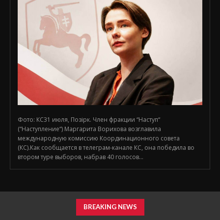
Фото: КС31 июля, Позірк. Член фракции “Наступ“
(“Наступление“) Маргарита Ворихова возглавила
международную комиссию Координационного совета
(КС).Как сообщается в телеграм-канале КС, она победила во
втором туре выборов, набрав 40 голосов...
BREAKING NEWS