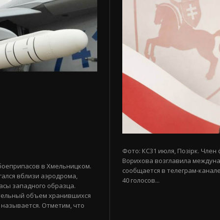
Фото: КС31 июля, Позірк. Член
Ворихова возглавила междуна
боеприпасов в Хмельницком.
сообщается в телеграм-канале
гался вблизи аэродрома,
40 голосов...
асы западного образца.
тельный объем хранившихся
 называется. Отметим, что