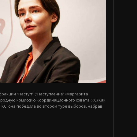
 фракции “Наступ“ (“Наступление“) Маргарита
родную комиссию Координационного совета (КС).Как
 КС, она победила во втором туре выборов, набрав