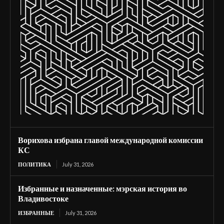
Ворихова избрана главой международной комиссии
КС
ПОЛИТИКА
July 31, 2026
Избранные и назначенные: мэрская история во
Владивостоке
ИЗБРАННЫЕ
July 31, 2026