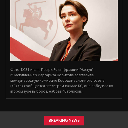
Фото: КС31 июля, Позірк. Член фракции “Наступ“
(“Наступление“) Маргарита Ворихова возглавила
международную комиссию Координационного совета
(КС).Как сообщается в телеграм-канале КС, она победила во
втором туре выборов, набрав 40 голосов...
BREAKING NEWS