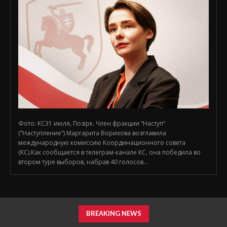
Фото: КС31 июля, Позірк. Член фракции “Наступ“
(“Наступление“) Маргарита Ворихова возглавила
международную комиссию Координационного совета
(КС).Как сообщается в телеграм-канале КС, она победила во
втором туре выборов, набрав 40 голосов...
BREAKING NEWS