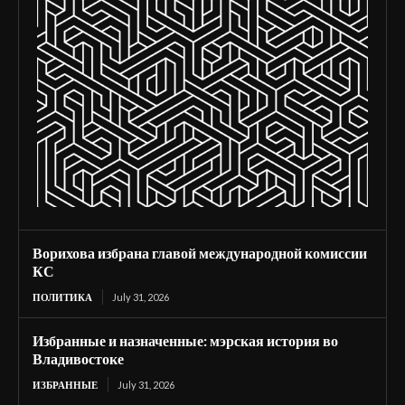
Ворихова избрана главой международной комиссии
КС
ПОЛИТИКА
July 31, 2026
Избранные и назначенные: мэрская история во
Владивостоке
ИЗБРАННЫЕ
July 31, 2026