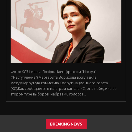
Фото: КС31 июля, Позірк. Член фракции “Наступ“
(“Наступление“) Маргарита Ворихова возглавила
международную комиссию Координационного совета
(КС).Как сообщается в телеграм-канале КС, она победила во
втором туре выборов, набрав 40 голосов...
BREAKING NEWS