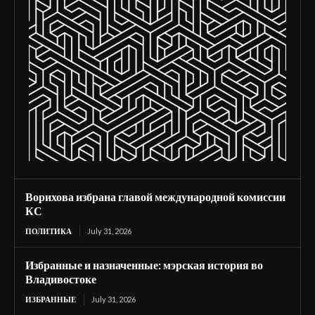
Ворихова избрана главой международной комиссии
КС
ПОЛИТИКА
July 31, 2026
Избранные и назначенные: мэрская история во
Владивостоке
ИЗБРАННЫЕ
July 31, 2026