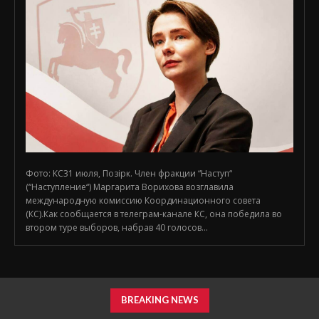
Фото: КС31 июля, Позірк. Член фракции “Наступ“
(“Наступление“) Маргарита Ворихова возглавила
международную комиссию Координационного совета
(КС).Как сообщается в телеграм-канале КС, она победила во
втором туре выборов, набрав 40 голосов...
BREAKING NEWS