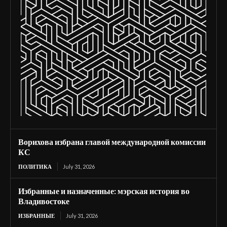
Ворихова избрана главой международной комиссии
КС
ПОЛИТИКА
July 31, 2026
Избранные и назначенные: мэрская история во
Владивостоке
ИЗБРАННЫЕ
July 31, 2026