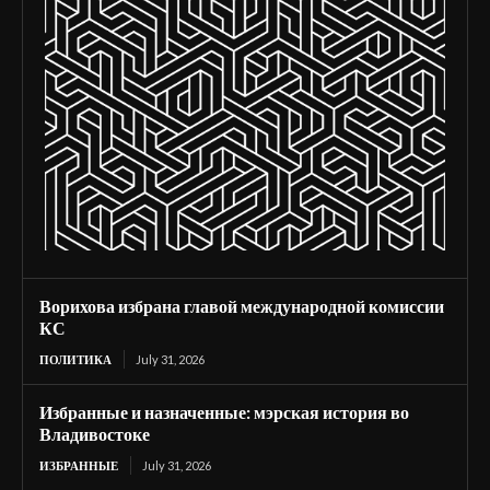
Ворихова избрана главой международной комиссии
КС
ПОЛИТИКА
July 31, 2026
Избранные и назначенные: мэрская история во
Владивостоке
ИЗБРАННЫЕ
July 31, 2026