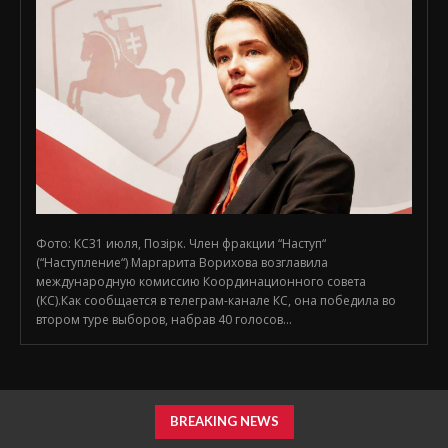
Фото: КС31 июля, Позірк. Член фракции “Наступ“
(“Наступление“) Маргарита Ворихова возглавила
международную комиссию Координационного совета
(КС).Как сообщается в телеграм-канале КС, она победила во
втором туре выборов, набрав 40 голосов...
BREAKING NEWS