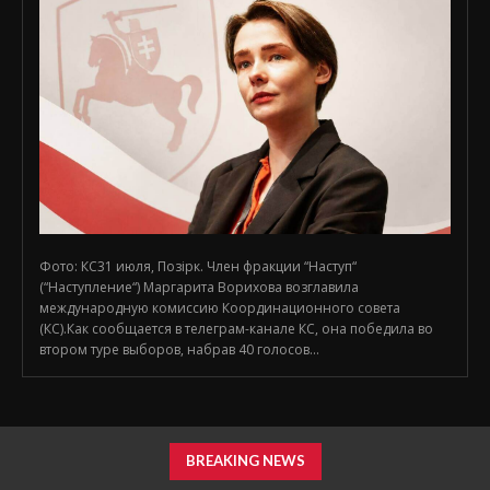
Фото: КС31 июля, Позірк. Член фракции “Наступ“
(“Наступление“) Маргарита Ворихова возглавила
международную комиссию Координационного совета
(КС).Как сообщается в телеграм-канале КС, она победила во
втором туре выборов, набрав 40 голосов...
BREAKING NEWS