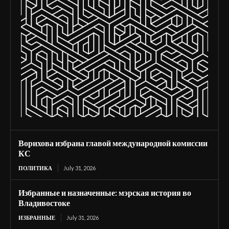
Ворихова избрана главой международной комиссии
КС
ПОЛИТИКА
July 31, 2026
Избранные и назначенные: мэрская история во
Владивостоке
ИЗБРАННЫЕ
July 31, 2026