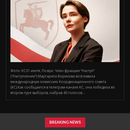
Фото: КС31 июля, Позірк. Член фракции “Наступ“
(“Наступление“) Маргарита Ворихова возглавила
международную комиссию Координационного совета
(КС).Как сообщается в телеграм-канале КС, она победила во
втором туре выборов, набрав 40 голосов...
BREAKING NEWS