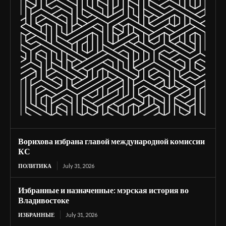
Ворихова избрана главой международной комиссии
КС
ПОЛИТИКА
July 31, 2026
Избранные и назначенные: мэрская история во
Владивостоке
ИЗБРАННЫЕ
July 31, 2026