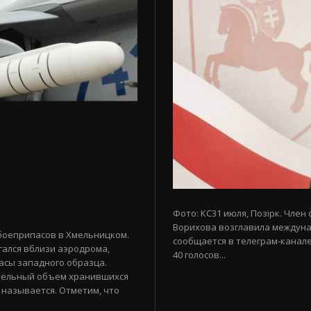
Фото: КС31 июля, Позірк. Член
Ворихова возглавила междуна
боеприпасов в Хмельницком.
сообщается в телеграм-канале
гался вблизи аэродрома,
40 голосов...
асы западного образца.
тельный объем хранившихся
 называется. Отметим, что