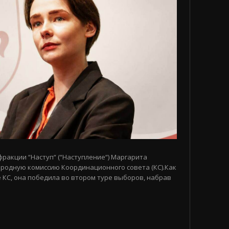
 фракции “Наступ“ (“Наступление“) Маргарита
родную комиссию Координационного совета (КС).Как
 КС, она победила во втором туре выборов, набрав