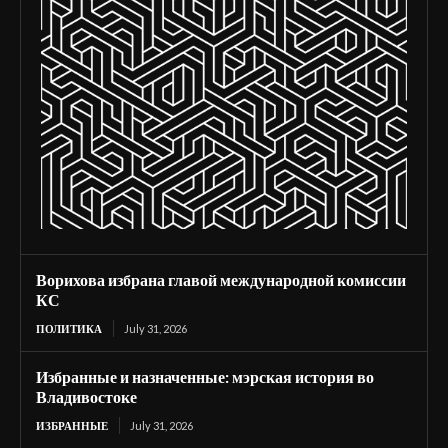
Ворихова избрана главой международной комиссии
КС
ПОЛИТИКА
July 31, 2026
Избранные и назначенные: мэрская история во
Владивостоке
ИЗБРАННЫЕ
July 31, 2026