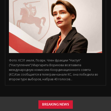
Фото: КС31 июля, Позірк. Член фракции “Наступ“
(“Наступление“) Маргарита Ворихова возглавила
международную комиссию Координационного совета
(КС).Как сообщается в телеграм-канале КС, она победила во
втором туре выборов, набрав 40 голосов...
BREAKING NEWS