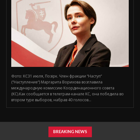
Фото: КС31 июля, Позірк. Член фракции “Наступ“
(“Наступление“) Маргарита Ворихова возглавила
международную комиссию Координационного совета
(КС).Как сообщается в телеграм-канале КС, она победила во
втором туре выборов, набрав 40 голосов...
BREAKING NEWS