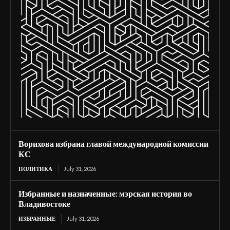
Ворихова избрана главой международной комиссии
КС
ПОЛИТИКА
July 31, 2026
Избранные и назначенные: мэрская история во
Владивостоке
ИЗБРАННЫЕ
July 31, 2026