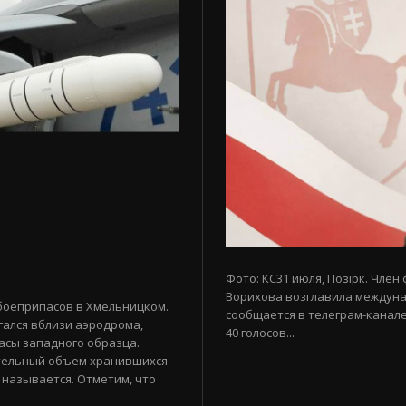
Фото: КС31 июля, Позірк. Член
Ворихова возглавила междуна
боеприпасов в Хмельницком.
сообщается в телеграм-канале
гался вблизи аэродрома,
40 голосов...
асы западного образца.
тельный объем хранившихся
 называется. Отметим, что