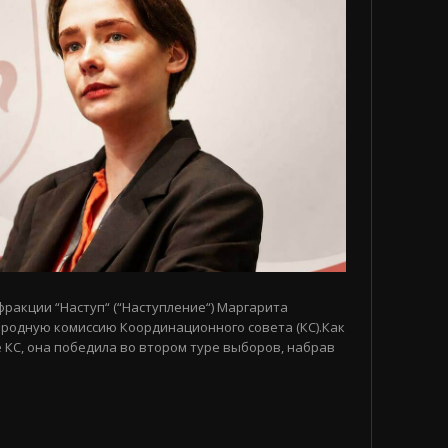
 фракции “Наступ“ (“Наступление“) Маргарита
родную комиссию Координационного совета (КС).Как
 КС, она победила во втором туре выборов, набрав