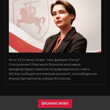
Фото: КС31 июля, Позірк. Член фракции “Наступ“
(“Наступление“) Маргарита Ворихова возглавила
международную комиссию Координационного совета
(КС).Как сообщается в телеграм-канале КС, она победила во
втором туре выборов, набрав 40 голосов...
BREAKING NEWS