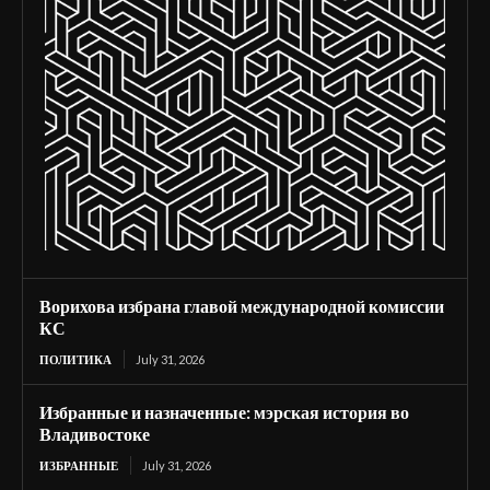
Ворихова избрана главой международной комиссии
КС
ПОЛИТИКА
July 31, 2026
Избранные и назначенные: мэрская история во
Владивостоке
ИЗБРАННЫЕ
July 31, 2026