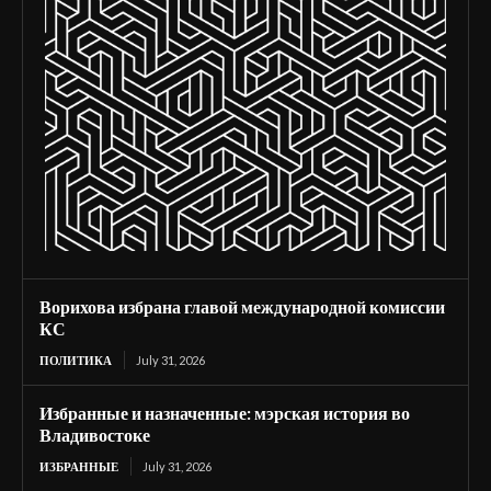
Ворихова избрана главой международной комиссии
КС
ПОЛИТИКА
July 31, 2026
Избранные и назначенные: мэрская история во
Владивостоке
ИЗБРАННЫЕ
July 31, 2026