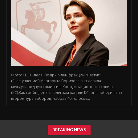
Фото: КС31 июля, Позірк. Член фракции “Наступ“
(“Наступление“) Маргарита Ворихова возглавила
международную комиссию Координационного совета
(КС).Как сообщается в телеграм-канале КС, она победила во
втором туре выборов, набрав 40 голосов...
BREAKING NEWS