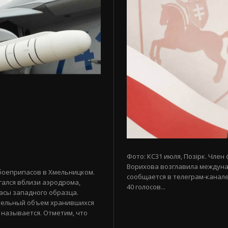
Фото: КС31 июля, Позірк. Член
Ворихова возглавила междуна
боеприпасов в Хмельницком.
сообщается в телеграм-канале
гался вблизи аэродрома,
40 голосов...
асы западного образца.
тельный объем хранившихся
 называется. Отметим, что