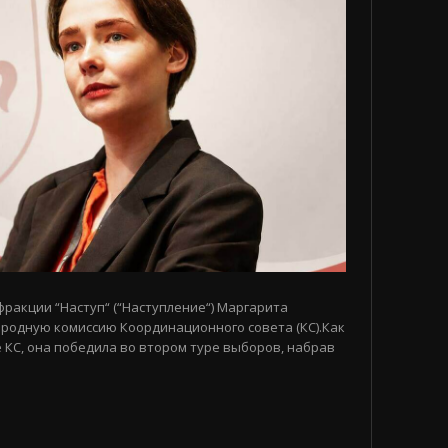
 фракции “Наступ“ (“Наступление“) Маргарита
родную комиссию Координационного совета (КС).Как
 КС, она победила во втором туре выборов, набрав