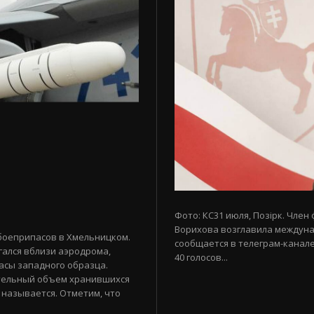
Фото: КС31 июля, Позірк. Член
Ворихова возглавила междуна
боеприпасов в Хмельницком.
сообщается в телеграм-канале
гался вблизи аэродрома,
40 голосов...
асы западного образца.
тельный объем хранившихся
 называется. Отметим, что