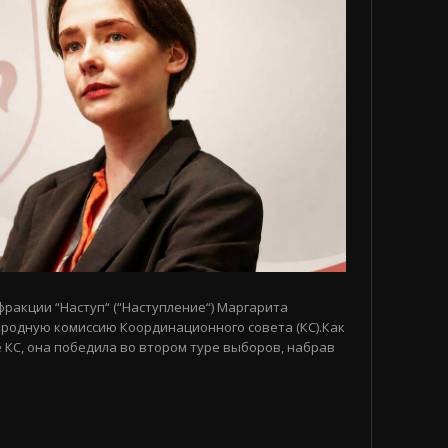
 фракции “Наступ“ (“Наступление“) Маргарита
родную комиссию Координационного совета (КС).Как
 КС, она победила во втором туре выборов, набрав