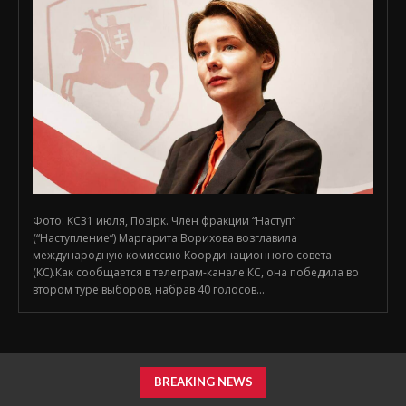
Фото: КС31 июля, Позірк. Член фракции “Наступ“
(“Наступление“) Маргарита Ворихова возглавила
международную комиссию Координационного совета
(КС).Как сообщается в телеграм-канале КС, она победила во
втором туре выборов, набрав 40 голосов...
BREAKING NEWS