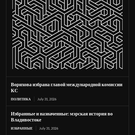
Ворихова избрана главой международной комиссии
КС
ПОЛИТИКА
July 31, 2026
Избранные и назначенные: мэрская история во
Владивостоке
ИЗБРАННЫЕ
July 31, 2026