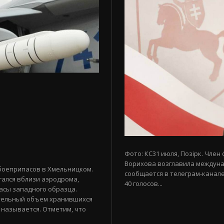
Фото: КС31 июля, Позірк. Член
Ворихова возглавила междуна
боеприпасов в Хмельницком.
сообщается в телеграм-канале
гался вблизи аэродрома,
40 голосов...
асы западного образца.
тельный объем хранившихся
 называется. Отметим, что