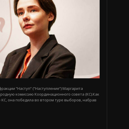
 фракции “Наступ“ (“Наступление“) Маргарита
родную комиссию Координационного совета (КС).Как
 КС, она победила во втором туре выборов, набрав