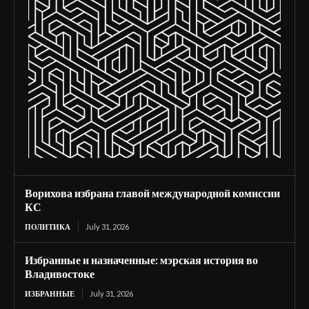
Ворихова избрана главой международной комиссии
КС
ПОЛИТИКА
July 31, 2026
Избранные и назначенные: мэрская история во
Владивостоке
ИЗБРАННЫЕ
July 31, 2026