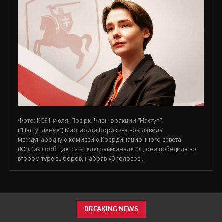
Фото: КС31 июля, Позірк. Член фракции “Наступ“
(“Наступление“) Маргарита Ворихова возглавила
международную комиссию Координационного совета
(КС).Как сообщается в телеграм-канале КС, она победила во
втором туре выборов, набрав 40 голосов...
BREAKING NEWS