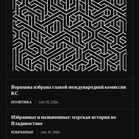
Ворихова избрана главой международной комиссии
КС
ПОЛИТИКА
July 31, 2026
Избранные и назначенные: мэрская история во
Владивостоке
ИЗБРАННЫЕ
July 31, 2026