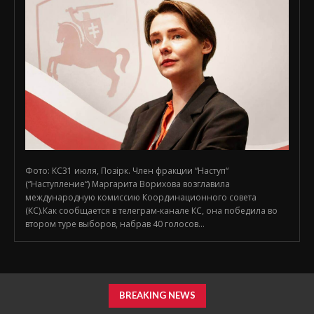
Фото: КС31 июля, Позірк. Член фракции “Наступ“
(“Наступление“) Маргарита Ворихова возглавила
международную комиссию Координационного совета
(КС).Как сообщается в телеграм-канале КС, она победила во
втором туре выборов, набрав 40 голосов...
BREAKING NEWS