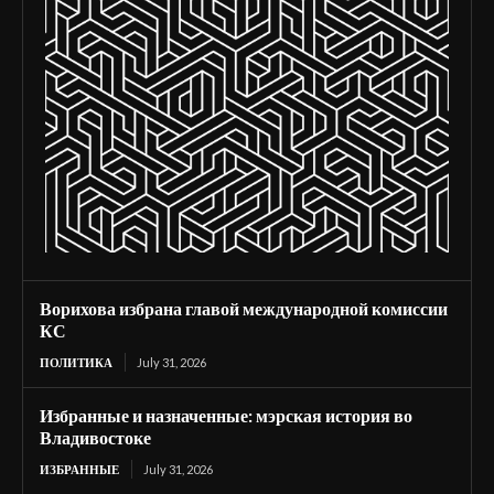
Ворихова избрана главой международной комиссии
КС
ПОЛИТИКА
July 31, 2026
Избранные и назначенные: мэрская история во
Владивостоке
ИЗБРАННЫЕ
July 31, 2026