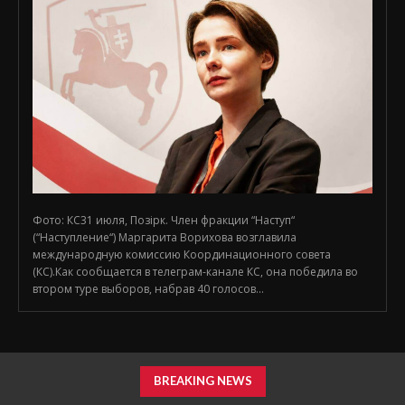
Фото: КС31 июля, Позірк. Член фракции “Наступ“
(“Наступление“) Маргарита Ворихова возглавила
международную комиссию Координационного совета
(КС).Как сообщается в телеграм-канале КС, она победила во
втором туре выборов, набрав 40 голосов...
BREAKING NEWS