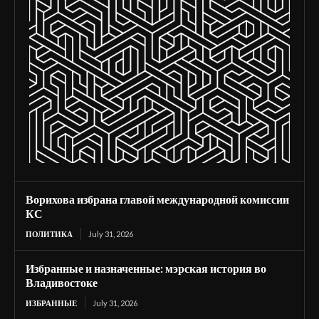
Ворихова избрана главой международной комиссии
КС
ПОЛИТИКА
July 31, 2026
Избранные и назначенные: мэрская история во
Владивостоке
ИЗБРАННЫЕ
July 31, 2026