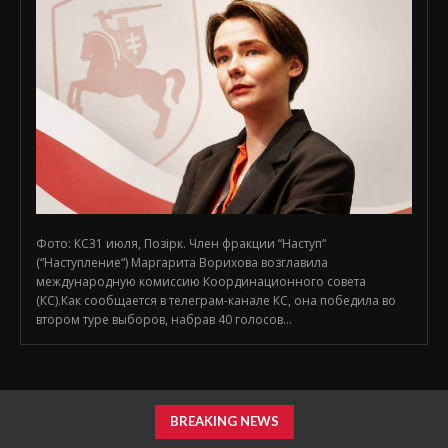
Фото: КС31 июля, Позірк. Член фракции “Наступ“
(“Наступление“) Маргарита Ворихова возглавила
международную комиссию Координационного совета
(КС).Как сообщается в телеграм-канале КС, она победила во
втором туре выборов, набрав 40 голосов...
BREAKING NEWS