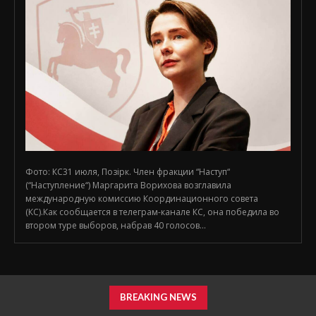
Фото: КС31 июля, Позірк. Член фракции “Наступ“
(“Наступление“) Маргарита Ворихова возглавила
международную комиссию Координационного совета
(КС).Как сообщается в телеграм-канале КС, она победила во
втором туре выборов, набрав 40 голосов...
BREAKING NEWS