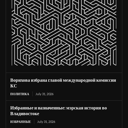
Ворихова избрана главой международной комиссии
КС
ПОЛИТИКА
July 31, 2026
Избранные и назначенные: мэрская история во
Владивостоке
ИЗБРАННЫЕ
July 31, 2026