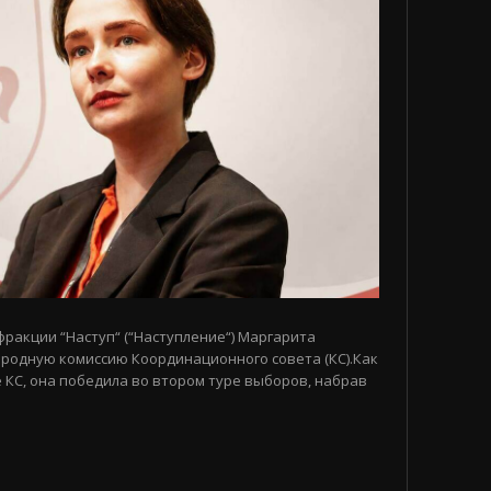
 фракции “Наступ“ (“Наступление“) Маргарита
родную комиссию Координационного совета (КС).Как
 КС, она победила во втором туре выборов, набрав