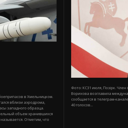
Фото: КС31 июля, Позірк. Член
Ворихова возглавила междуна
боеприпасов в Хмельницком.
сообщается в телеграм-канале
гался вблизи аэродрома,
40 голосов...
асы западного образца.
тельный объем хранившихся
 называется. Отметим, что