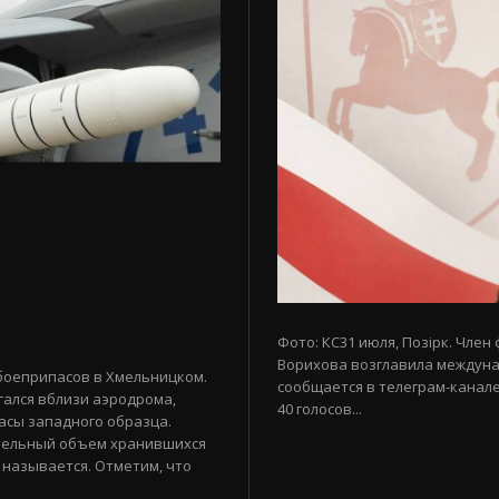
Фото: КС31 июля, Позірк. Член
Ворихова возглавила междуна
боеприпасов в Хмельницком.
сообщается в телеграм-канале
гался вблизи аэродрома,
40 голосов...
асы западного образца.
тельный объем хранившихся
 называется. Отметим, что