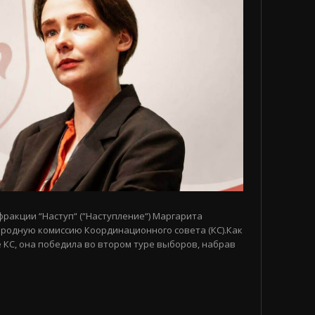
 фракции “Наступ“ (“Наступление“) Маргарита
родную комиссию Координационного совета (КС).Как
 КС, она победила во втором туре выборов, набрав