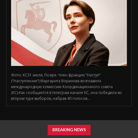
Фото: КС31 июля, Позірк. Член фракции “Наступ“
(“Наступление“) Маргарита Ворихова возглавила
международную комиссию Координационного совета
(КС).Как сообщается в телеграм-канале КС, она победила во
втором туре выборов, набрав 40 голосов...
BREAKING NEWS