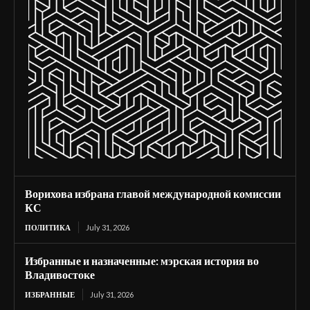
Ворихова избрана главой международной комиссии
КС
ПОЛИТИКА
July 31, 2026
Избранные и назначенные: мэрская история во
Владивостоке
ИЗБРАННЫЕ
July 31, 2026