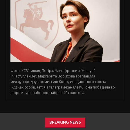
Фото: КС31 июля, Позірк. Член фракции “Наступ“
(“Наступление“) Маргарита Ворихова возглавила
международную комиссию Координационного совета
(КС).Как сообщается в телеграм-канале КС, она победила во
втором туре выборов, набрав 40 голосов...
BREAKING NEWS