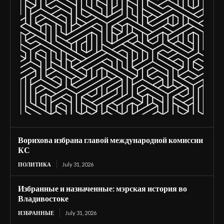
Ворихова избрана главой международной комиссии
КС
ПОЛИТИКА
July 31, 2026
Избранные и назначенные: мэрская история во
Владивостоке
ИЗБРАННЫЕ
July 31, 2026