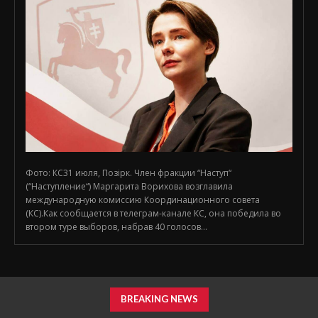
Фото: КС31 июля, Позірк. Член фракции “Наступ“
(“Наступление“) Маргарита Ворихова возглавила
международную комиссию Координационного совета
(КС).Как сообщается в телеграм-канале КС, она победила во
втором туре выборов, набрав 40 голосов...
BREAKING NEWS