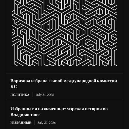
Ворихова избрана главой международной комиссии
КС
ПОЛИТИКА
July 31, 2026
Избранные и назначенные: мэрская история во
Владивостоке
ИЗБРАННЫЕ
July 31, 2026