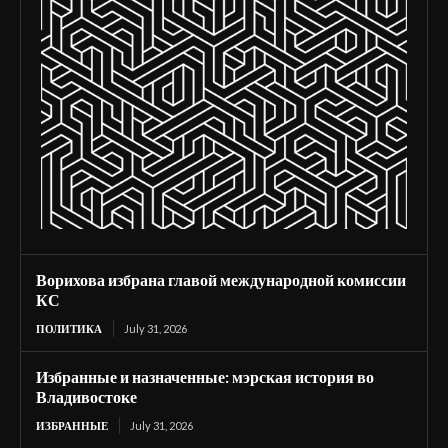
Ворихова избрана главой международной комиссии
КС
ПОЛИТИКА
July 31, 2026
Избранные и назначенные: мэрская история во
Владивостоке
ИЗБРАННЫЕ
July 31, 2026