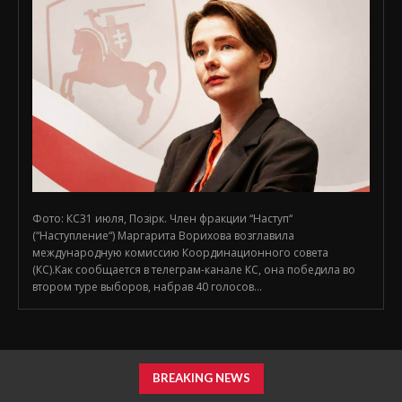
Фото: КС31 июля, Позірк. Член фракции “Наступ“
(“Наступление“) Маргарита Ворихова возглавила
международную комиссию Координационного совета
(КС).Как сообщается в телеграм-канале КС, она победила во
втором туре выборов, набрав 40 голосов...
BREAKING NEWS