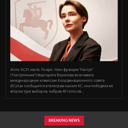
Фото: КС31 июля, Позірк. Член фракции “Наступ“
(“Наступление“) Маргарита Ворихова возглавила
международную комиссию Координационного совета
(КС).Как сообщается в телеграм-канале КС, она победила во
втором туре выборов, набрав 40 голосов...
BREAKING NEWS