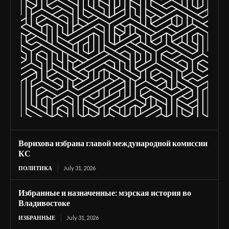
Ворихова избрана главой международной комиссии
КС
ПОЛИТИКА
July 31, 2026
Избранные и назначенные: мэрская история во
Владивостоке
ИЗБРАННЫЕ
July 31, 2026