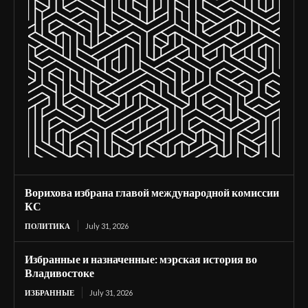
Ворихова избрана главой международной комиссии
КС
ПОЛИТИКА
July 31, 2026
Избранные и назначенные: мэрская история во
Владивостоке
ИЗБРАННЫЕ
July 31, 2026