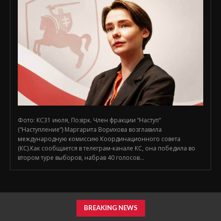
Фото: КС31 июля, Позірк. Член фракции “Наступ“
(“Наступление“) Маргарита Ворихова возглавила
международную комиссию Координационного совета
(КС).Как сообщается в телеграм-канале КС, она победила во
втором туре выборов, набрав 40 голосов...
BREAKING NEWS