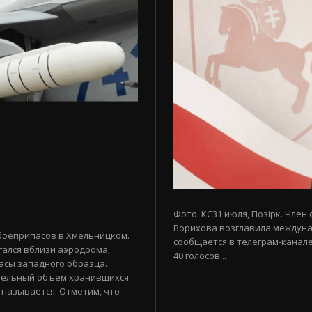
Фото: КС31 июля, Позірк. Член
Ворихова возглавила междуна
боеприпасов в Хмельницком.
сообщается в телеграм-канале
гался вблизи аэродрома,
40 голосов...
асы западного образца.
тельный объем хранившихся
 называется. Отметим, что