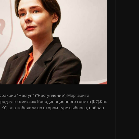
 фракции “Наступ“ (“Наступление“) Маргарита
родную комиссию Координационного совета (КС).Как
 КС, она победила во втором туре выборов, набрав