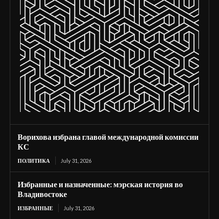
Ворихова избрана главой международной комиссии
КС
ПОЛИТИКА
July 31, 2026
Избранные и назначенные: мэрская история во
Владивостоке
ИЗБРАННЫЕ
July 31, 2026