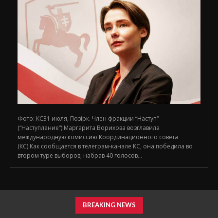
Фото: КС31 июля, Позірк. Член фракции “Наступ“
(“Наступление“) Маргарита Ворихова возглавила
международную комиссию Координационного совета
(КС).Как сообщается в телеграм-канале КС, она победила во
втором туре выборов, набрав 40 голосов...
BREAKING NEWS