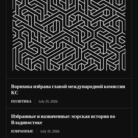
Ворихова избрана главой международной комиссии
КС
ПОЛИТИКА
July 31, 2026
Избранные и назначенные: мэрская история во
Владивостоке
ИЗБРАННЫЕ
July 31, 2026