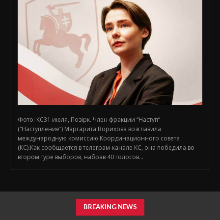
Фото: КС31 июля, Позірк. Член фракции “Наступ“
(“Наступление“) Маргарита Ворихова возглавила
международную комиссию Координационного совета
(КС).Как сообщается в телеграм-канале КС, она победила во
втором туре выборов, набрав 40 голосов...
BREAKING NEWS