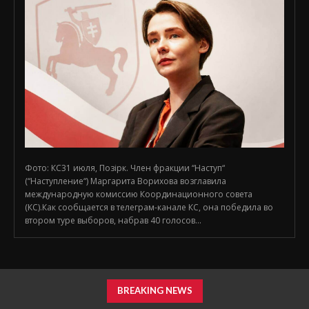
Фото: КС31 июля, Позірк. Член фракции “Наступ“
(“Наступление“) Маргарита Ворихова возглавила
международную комиссию Координационного совета
(КС).Как сообщается в телеграм-канале КС, она победила во
втором туре выборов, набрав 40 голосов...
BREAKING NEWS