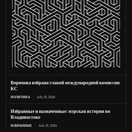
Ворихова избрана главой международной комиссии
КС
ПОЛИТИКА
July 31, 2026
Избранные и назначенные: мэрская история во
Владивостоке
ИЗБРАННЫЕ
July 31, 2026