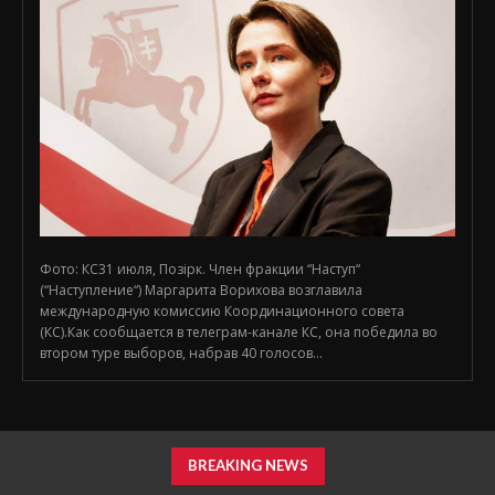
Фото: КС31 июля, Позірк. Член фракции “Наступ“
(“Наступление“) Маргарита Ворихова возглавила
международную комиссию Координационного совета
(КС).Как сообщается в телеграм-канале КС, она победила во
втором туре выборов, набрав 40 голосов...
BREAKING NEWS