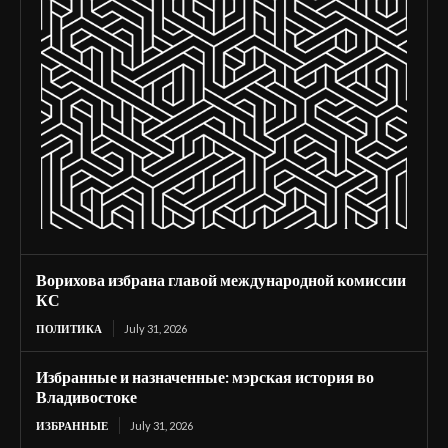
Ворихова избрана главой международной комиссии
КС
ПОЛИТИКА
July 31, 2026
Избранные и назначенные: мэрская история во
Владивостоке
ИЗБРАННЫЕ
July 31, 2026