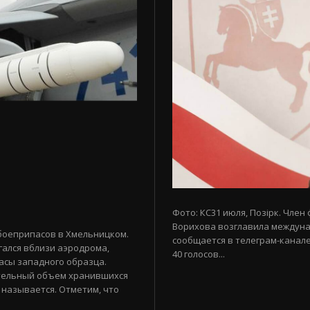
Фото: КС31 июля, Позірк. Член
Ворихова возглавила междуна
боеприпасов в Хмельницком.
сообщается в телеграм-канале
гался вблизи аэродрома,
40 голосов...
асы западного образца.
тельный объем хранившихся
 называется. Отметим, что