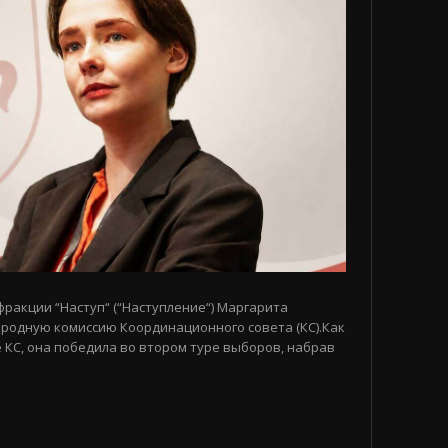
 фракции “Наступ“ (“Наступление“) Маргарита
родную комиссию Координационного совета (КС).Как
 КС, она победила во втором туре выборов, набрав