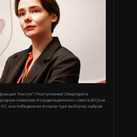
 фракции “Наступ“ (“Наступление“) Маргарита
родную комиссию Координационного совета (КС).Как
 КС, она победила во втором туре выборов, набрав