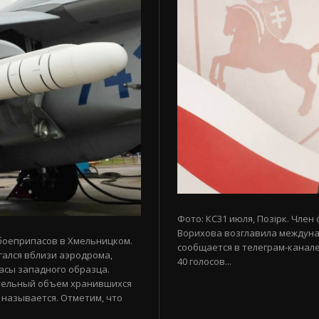
Фото: КС31 июля, Позірк. Член
Ворихова возглавила междуна
боеприпасов в Хмельницком.
сообщается в телеграм-канале
гался вблизи аэродрома,
40 голосов...
асы западного образца.
тельный объем хранившихся
 называется. Отметим, что