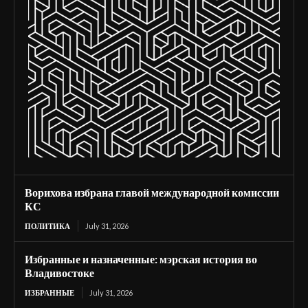
Ворихова избрана главой международной комиссии
КС
ПОЛИТИКА
July 31, 2026
Избранные и назначенные: мэрская история во
Владивостоке
ИЗБРАННЫЕ
July 31, 2026