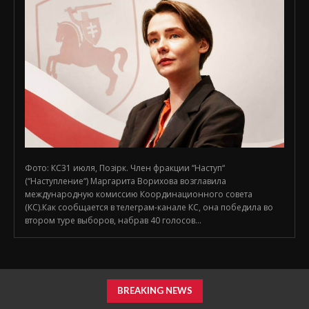
Фото: КС31 июля, Позірк. Член фракции “Наступ“
(“Наступление“) Маргарита Ворихова возглавила
международную комиссию Координационного совета
(КС).Как сообщается в телеграм-канале КС, она победила во
втором туре выборов, набрав 40 голосов...
BREAKING NEWS