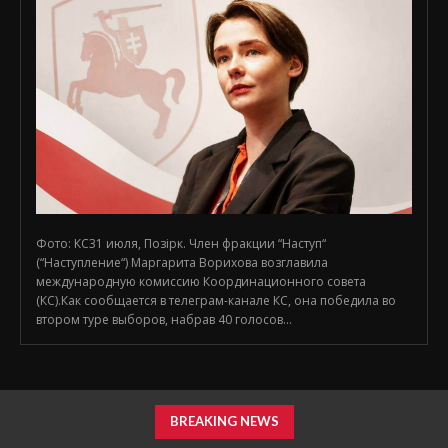
Фото: КС31 июля, Позірк. Член фракции “Наступ“
(“Наступление“) Маргарита Ворихова возглавила
международную комиссию Координационного совета
(КС).Как сообщается в телеграм-канале КС, она победила во
втором туре выборов, набрав 40 голосов...
BREAKING NEWS