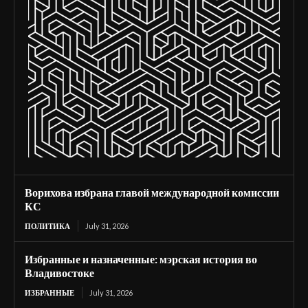
Ворихова избрана главой международной комиссии
КС
ПОЛИТИКА
July 31, 2026
Избранные и назначенные: мэрская история во
Владивостоке
ИЗБРАННЫЕ
July 31, 2026