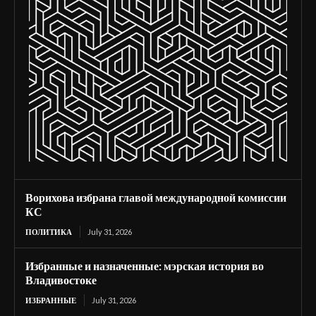
Ворихова избрана главой международной комиссии
КС
ПОЛИТИКА
July 31, 2026
Избранные и назначенные: мэрская история во
Владивостоке
ИЗБРАННЫЕ
July 31, 2026