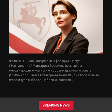
Фото: КС31 июля, Позірк. Член фракции “Наступ“
(“Наступление“) Маргарита Ворихова возглавила
международную комиссию Координационного совета
(КС).Как сообщается в телеграм-канале КС, она победила во
втором туре выборов, набрав 40 голосов...
BREAKING NEWS