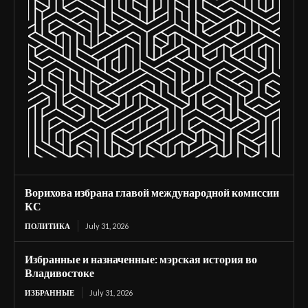
Ворихова избрана главой международной комиссии
КС
ПОЛИТИКА
July 31, 2026
Избранные и назначенные: мэрская история во
Владивостоке
ИЗБРАННЫЕ
July 31, 2026