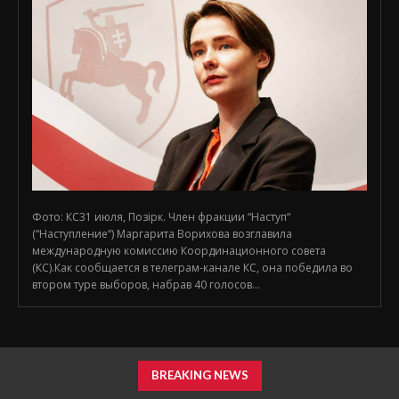
Фото: КС31 июля, Позірк. Член фракции “Наступ“
(“Наступление“) Маргарита Ворихова возглавила
международную комиссию Координационного совета
(КС).Как сообщается в телеграм-канале КС, она победила во
втором туре выборов, набрав 40 голосов...
BREAKING NEWS